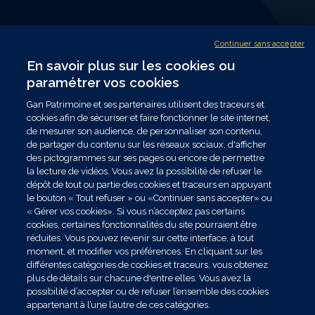
Notre organisation
Les plus Gan Patrimoine
Continuer sans accepter
Nous rejoindre
En savoir plus sur les cookies ou
Nous contacter
paramétrer vos cookies
Trouver un conseiller
Gan Patrimoine et ses partenaires utilisent des traceurs et
NOUS SUIVRE
cookies afin de sécuriser et faire fonctionner le site internet,
de mesurer son audience, de personnaliser son contenu,
de partager du contenu sur les réseaux sociaux, d'afficher
des pictogrammes sur ses pages ou encore de permettre
Les données collectées par Gan Patrimoine, nécessaires au traitement de votre
la lecture de vidéos. Vous avez la possibilité de refuser le
demande dans le cadre de nos relations commerciales ou contractuelles, sont
dépôt de tout ou partie des cookies et traceurs en appuyant
exclusivement destinées à nos services internes. Vous disposez de droits sur ces
le bouton « Tout refuser » ou «Continuer sans accepter» ou
données que vous pouvez exercer en vous adressant par mail à
« Gérer vos cookies». Si vous n’acceptez pas certains
contact.drpo@ganpatrimoine.fr ou par courrier postal à Gan Patrimoine -
cookies, certaines fonctionnalités du site pourraient être
Correspondant Relais Informatique et Libertés - 150 Rue d'Athènes - CS30022 -
réduites. Vous pouvez revenir sur cette interface, à tout
59777 Euralille. Toutes informations complémentaires sur les traitements de
moment, et modifier vos préférences. En cliquant sur les
différentes catégories de cookies et traceurs, vous obtenez
données mis en oeuvre sont disponibles sur notre Politique de protection des
plus de détails sur chacune d'entre elles. Vous avez la
données et notre Politique cookies accessibles en ligne. Lire toutes les mentions
possibilité d’accepter ou de refuser l’ensemble des cookies
légales de Gan Patrimoine.
appartenant à l’une l’autre de ces catégories.
© Ce site est proposé par Gan Patrimoine. Une réalisation Celuga.fr