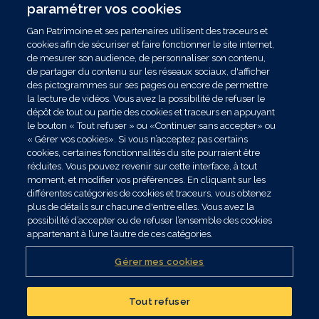
paramétrer vos cookies
financiers
Gan Patrimoine et ses partenaires utilisent des traceurs et
cookies afin de sécuriser et faire fonctionner le site internet,
de mesurer son audience, de personnaliser son contenu,
de partager du contenu sur les réseaux sociaux, d'afficher
des pictogrammes sur ses pages ou encore de permettre
la lecture de vidéos. Vous avez la possibilité de refuser le
dépôt de tout ou partie des cookies et traceurs en appuyant
le bouton « Tout refuser » ou «Continuer sans accepter» ou
« Gérer vos cookies». Si vous n’acceptez pas certains
cookies, certaines fonctionnalités du site pourraient être
EN DIRECT DES
TOUS LES
réduites. Vous pouvez revenir sur cette interface, à tout
MARCHÉS
TITRES
moment, et modifier vos préférences. En cliquant sur les
Découvrez les fonds les
Retrouvez les supports
différentes catégories de cookies et traceurs, vous obtenez
plus commercialisés et
temporaires en unités
plus de détails sur chacune d'entre elles. Vous avez la
possibilité d’accepter ou de refuser l’ensemble des cookies
leurs performances
de compte et leur
appartenant à l’une l’autre de ces catégories.
valeurs liquidatives.
ACCÉDER
Gérer mes cookies
ACCÉDER
Tout refuser
Réalisez un bilan