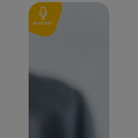
PODCAST
P