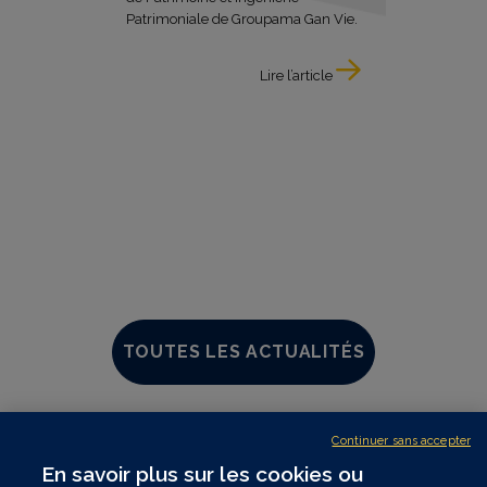
Patrimoniale de Groupama Gan Vie.
Lire l’article
TOUTES LES ACTUALITÉS
Continuer sans accepter
Suivre les marchés
En savoir plus sur les cookies ou