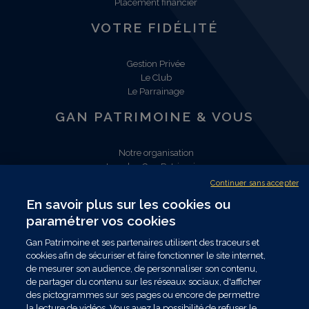
Placement financier
VOTRE FIDÉLITÉ
Gestion Privée
Le Club
Le Parrainage
GAN PATRIMOINE & VOUS
Notre organisation
Les plus Gan Patrimoine
Nous rejoindre
Continuer sans accepter
Nous contacter
En savoir plus sur les cookies ou
Trouver un conseiller
paramétrer vos cookies
NOUS SUIVRE
Gan Patrimoine et ses partenaires utilisent des traceurs et
cookies afin de sécuriser et faire fonctionner le site internet,
de mesurer son audience, de personnaliser son contenu,
de partager du contenu sur les réseaux sociaux, d'afficher
Les données collectées par Gan Patrimoine, nécessaires au traitement de votre
des pictogrammes sur ses pages ou encore de permettre
demande dans le cadre de nos relations commerciales ou contractuelles, sont
la lecture de vidéos. Vous avez la possibilité de refuser le