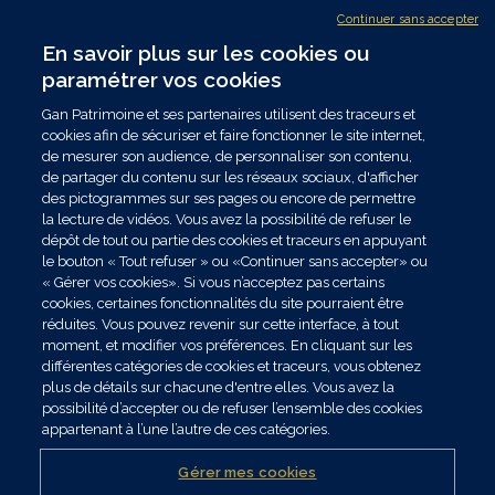
Nous rejoindre
Continuer sans accepter
Nous contacter
En savoir plus sur les cookies ou
Trouver un conseiller
paramétrer vos cookies
NOUS SUIVRE
Gan Patrimoine et ses partenaires utilisent des traceurs et
cookies afin de sécuriser et faire fonctionner le site internet,
de mesurer son audience, de personnaliser son contenu,
de partager du contenu sur les réseaux sociaux, d'afficher
Les données collectées par Gan Patrimoine, nécessaires au traitement de votre
des pictogrammes sur ses pages ou encore de permettre
demande dans le cadre de nos relations commerciales ou contractuelles, sont
la lecture de vidéos. Vous avez la possibilité de refuser le
exclusivement destinées à nos services internes. Vous disposez de droits sur ces
dépôt de tout ou partie des cookies et traceurs en appuyant
données que vous pouvez exercer en vous adressant par mail à
le bouton « Tout refuser » ou «Continuer sans accepter» ou
contact.drpo@ganpatrimoine.fr ou par courrier postal à Gan Patrimoine -
« Gérer vos cookies». Si vous n’acceptez pas certains
Correspondant Relais Informatique et Libertés - 150 Rue d'Athènes - CS30022 -
cookies, certaines fonctionnalités du site pourraient être
59777 Euralille. Toutes informations complémentaires sur les traitements de
réduites. Vous pouvez revenir sur cette interface, à tout
données mis en oeuvre sont disponibles sur notre Politique de protection des
moment, et modifier vos préférences. En cliquant sur les
données et notre Politique cookies accessibles en ligne. Lire toutes les mentions
différentes catégories de cookies et traceurs, vous obtenez
légales de Gan Patrimoine.
plus de détails sur chacune d'entre elles. Vous avez la
© Ce site est proposé par Gan Patrimoine. Une réalisation Celuga.fr
possibilité d’accepter ou de refuser l’ensemble des cookies
appartenant à l’une l’autre de ces catégories.
Votre connexion à votre espace client évolue
Comment rattacher plusieurs numéros clients ?
Mentions Légales
Gérer mes cookies
Réclamations
Données personnelles
Gestion des cookies