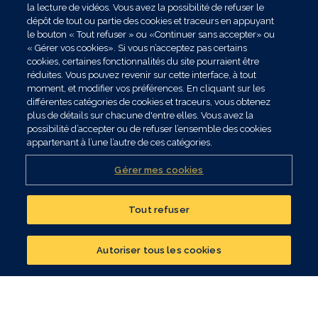
TOUTES LES ACTUALITÉS
la lecture de vidéos. Vous avez la possibilité de refuser le
dépôt de tout ou partie des cookies et traceurs en appuyant
le bouton « Tout refuser » ou «Continuer sans accepter» ou
« Gérer vos cookies». Si vous n’acceptez pas certains
cookies, certaines fonctionnalités du site pourraient être
réduites. Vous pouvez revenir sur cette interface, à tout
Suivre les marchés
moment, et modifier vos préférences. En cliquant sur les
différentes catégories de cookies et traceurs, vous obtenez
financiers
plus de détails sur chacune d'entre elles. Vous avez la
possibilité d’accepter ou de refuser l’ensemble des cookies
appartenant à l’une l’autre de ces catégories.
Gérer mes cookies
Tout refuser
Réalisez un bilan
patrimonial
Autoriser tous les cookies
EN DIRECT DES
TOUS LES
CONTACTER UN CONSEILLER
MARCHÉS
TITRES
Découvrez les fonds les
Retrouvez les supports
plus commercialisés et
temporaires en unités
leurs performances
de compte et leur