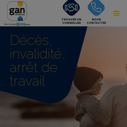
TROUVER UN
NOUS
CONSEILLER
CONTACTER
Décès,
invalidité,
arrêt de
travail