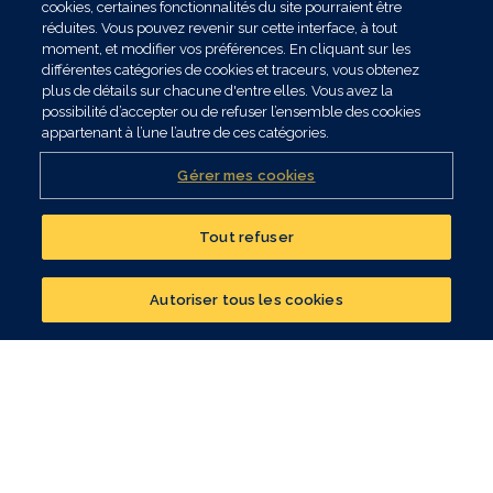
cookies, certaines fonctionnalités du site pourraient être
réduites. Vous pouvez revenir sur cette interface, à tout
moment, et modifier vos préférences. En cliquant sur les
différentes catégories de cookies et traceurs, vous obtenez
plus de détails sur chacune d'entre elles. Vous avez la
possibilité d’accepter ou de refuser l’ensemble des cookies
appartenant à l’une l’autre de ces catégories.
Gérer mes cookies
Tout refuser
Réalisez un bilan
patrimonial
Autoriser tous les cookies
CONTACTER UN CONSEILLER