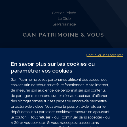
Gestion Privée
Le Club
Le Parrainage
GAN PATRIMOINE & VOUS
Notre organisation
Les plus Gan Patrimoine
Continuer sans accepter
Nous rejoindre
En savoir plus sur les cookies ou
Nous contacter
paramétrer vos cookies
Trouver un conseiller
Gan Patrimoine et ses partenaires utilisent des traceurs et
NOUS SUIVRE
cookies afin de sécuriser et faire fonctionner le site internet,
de mesurer son audience, de personnaliser son contenu,
de partager du contenu sur les réseaux sociaux, d'afficher
des pictogrammes sur ses pages ou encore de permettre
Les données collectées par Gan Patrimoine, nécessaires au traitement de votre
la lecture de vidéos. Vous avez la possibilité de refuser le
demande dans le cadre de nos relations commerciales ou contractuelles, sont
dépôt de tout ou partie des cookies et traceurs en appuyant
exclusivement destinées à nos services internes. Vous disposez de droits sur ces
le bouton « Tout refuser » ou «Continuer sans accepter» ou
données que vous pouvez exercer en vous adressant par mail à
« Gérer vos cookies». Si vous n’acceptez pas certains
contact.drpo@ganpatrimoine.fr ou par courrier postal à Gan Patrimoine -