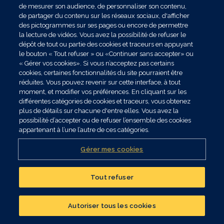
de mesurer son audience, de personnaliser son contenu,
de partager du contenu sur les réseaux sociaux, d'afficher
des pictogrammes sur ses pages ou encore de permettre
la lecture de vidéos. Vous avez la possibilité de refuser le
dépôt de tout ou partie des cookies et traceurs en appuyant
le bouton « Tout refuser » ou «Continuer sans accepter» ou
« Gérer vos cookies». Si vous n’acceptez pas certains
cookies, certaines fonctionnalités du site pourraient être
réduites. Vous pouvez revenir sur cette interface, à tout
moment, et modifier vos préférences. En cliquant sur les
différentes catégories de cookies et traceurs, vous obtenez
plus de détails sur chacune d'entre elles. Vous avez la
possibilité d’accepter ou de refuser l’ensemble des cookies
appartenant à l’une l’autre de ces catégories.
Gérer mes cookies
Tout refuser
Réalisez un bilan
patrimonial
Autoriser tous les cookies
CONTACTER UN CONSEILLER