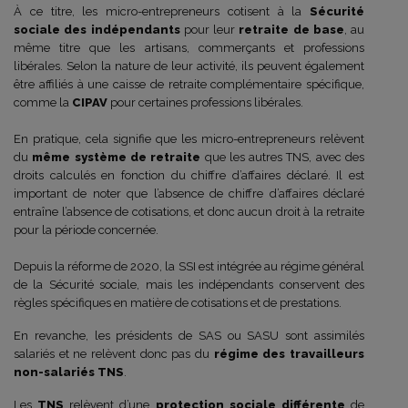
À ce titre, les micro-entrepreneurs cotisent à la
Sécurité
sociale des indépendants
pour leur
retraite de base
, au
même titre que les artisans, commerçants et professions
libérales. Selon la nature de leur activité, ils peuvent également
être affiliés à une caisse de retraite complémentaire spécifique,
comme la
CIPAV
pour certaines professions libérales.
En pratique, cela signifie que les micro-entrepreneurs relèvent
du
même système de retraite
que les autres TNS, avec des
droits calculés en fonction du chiffre d’affaires déclaré. Il est
important de noter que l’absence de chiffre d’affaires déclaré
entraîne l’absence de cotisations, et donc aucun droit à la retraite
pour la période concernée.
Depuis la réforme de 2020, la SSI est intégrée au régime général
de la Sécurité sociale, mais les indépendants conservent des
règles spécifiques en matière de cotisations et de prestations.
En revanche, les présidents de SAS ou SASU sont assimilés
salariés et ne relèvent donc pas du
régime des travailleurs
non-salariés TNS
.
Les
TNS
relèvent d’une
protection sociale différente
de