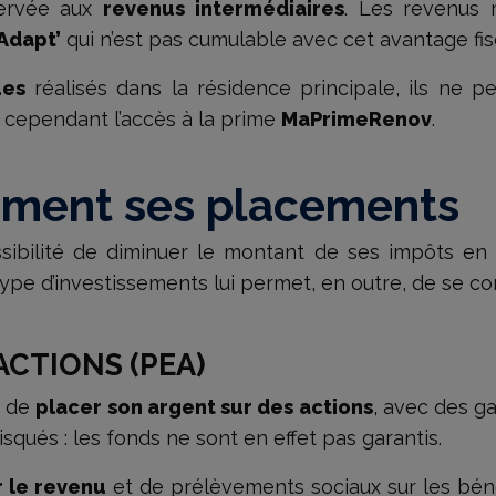
servée aux
revenus intermédiaires
. Les revenus
Adapt’
qui n’est pas cumulable avec cet avantage fis
ues
réalisés dans la résidence principale, ils ne p
nt cependant l’accès à la prime
MaPrimeRenov
.
lement ses placements
sibilité de diminuer le montant de ses impôts en
type d’investissements lui permet, en outre, de se c
ACTIONS (PEA)
t de
placer son argent sur des actions
, avec des ga
ués : les fonds ne sont en effet pas garantis.
r le revenu
et de prélèvements sociaux sur les bénéf