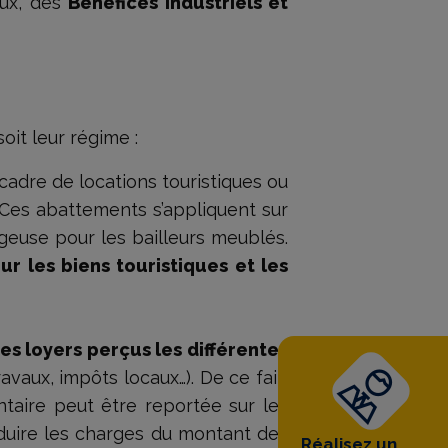
eux, des
Bénéfices Industriels et
soit leur régime :
cadre de locations touristiques ou
 Ces abattements s’appliquent sur
ageuse pour les bailleurs meublés.
r les biens touristiques et les
es loyers perçus les différentes
avaux, impôts locaux…). De ce fait,
ntaire peut être reportée sur les
déduire les charges du montant des
Réalisez un