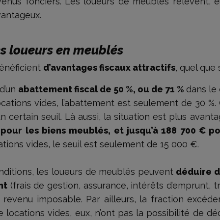
evenus fonciers. Les loueurs de meublés relèvent, 
avantageux.
es loueurs en meublés
énéficient
d’avantages fiscaux attractifs
, quel que 
 d’un
abattement fiscal de 50 %, ou de 71 %
dans le 
ocations vides, l’abattement est seulement de 30 %.
 certain seuil. Là aussi, la situation est plus avant
pour les biens meublés, et jusqu’à 188 700 € pou
cations vides, le seuil est seulement de 15 000 €.
onditions, les loueurs de meublés peuvent
déduire d
nt
(frais de gestion, assurance, intérêts d’emprunt, tr
 revenu imposable. Par ailleurs, la fraction excéde
de locations vides, eux, n’ont pas la possibilité de 