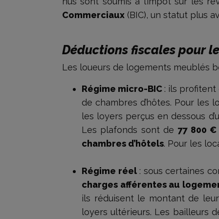
nus sont soumis à l’impôt sur les r
Commerciaux
(BIC), un statut plus 
Déductions fiscales pour l
Les loueurs de logements meublés b
Régime micro-BIC
: ils profitent
de chambres d’hôtes. Pour les l
les loyers perçus en dessous d’un
Les plafonds sont de
77 800 € 
chambres d’hôtels
. Pour les lo
Régime réel
: sous certaines c
charges afférentes au logeme
ils réduisent le montant de leur
loyers ultérieurs. Les bailleurs 