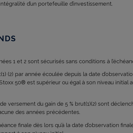
intégralité d’un portefeuille d’investissement.
ONDS
nnées 1 et 2 sont sécurisés sans conditions à l’échéa
1) (2) par année écoulée depuis la date d’observation 
o Stoxx 50® est supérieur ou égal à son niveau initial
 de versement du gain de 5 % brut(1)(2) sont déclenché
hacune des années précédentes.
éance finale dès lors qu’à la date d’observation finale