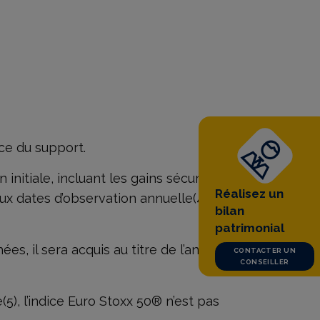
nce du support.
initiale, incluant les gains sécurisés
Réalisez un
 aux dates d’observation annuelle(4) ou
bilan
patrimonial
es, il sera acquis au titre de l’année
CONTACTER UN
CONSEILLER
(5), l’indice Euro Stoxx 50® n’est pas