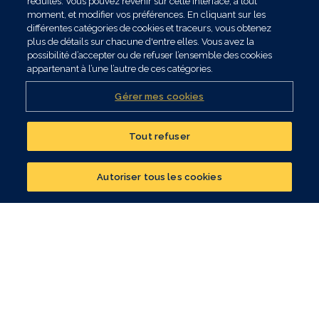
réduites. Vous pouvez revenir sur cette interface, à tout
d’observation finale est le 21 septembre 2029.
moment, et modifier vos préférences. En cliquant sur les
(6) L’investissement sur ce support étant recommandé sur une
différentes catégories de cookies et traceurs, vous obtenez
durée de 8 ans, une pénalité de 3,50% du montant désinvesti est
plus de détails sur chacune d'entre elles. Vous avez la
applicable pour toute sortie anticipée (hors dénouement du contrat
possibilité d’accepter ou de refuser l’ensemble des cookies
par rachat total ou décès) avant son échéance.
appartenant à l’une l’autre de ces catégories.
Gérer mes cookies
Tout refuser
Réalisez un bilan
patrimonial
Autoriser tous les cookies
CONTACTER UN CONSEILLER
VOS PROJETS
Constituer mon patrimoine
Optimiser ma fiscalité
Préparer ma retraite
Me protéger, moi et mes proches