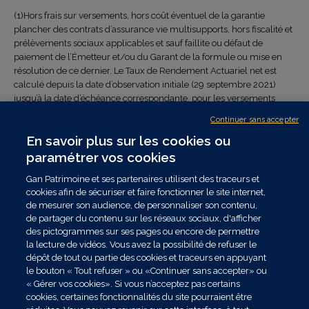
(1)Hors frais sur versements, hors coût éventuel de la garantie
plancher des contrats d’assurance vie multisupports, hors fiscalité et
prélèvements sociaux applicables et sauf faillite ou défaut de
paiement de l’Émetteur et/ou du Garant de la formule ou mise en
résolution de ce dernier. Le Taux de Rendement Actuariel net est
calculé depuis la date d’observation initiale (29 septembre 2021)
jusqu’à la date d’échéance correspondante, pour les versements
réalisés entre le 1er mai et le 31 août 2021.
Continuer sans accepter
(2) Hors frais de gestion du contrat.
En savoir plus sur les cookies ou
(3) La date d’échéance finale est le 24 octobre 2029.
(4) La baisse de l’Indice est l’écart entre ses niveaux à la date
paramétrer vos cookies
d’observation initiale (29 septembre 2021) et à la date d’observation
Gan Patrimoine et ses partenaires utilisent des traceurs et
finale (21 septembre 2029), exprimée en pourcentage de son niveau
cookies afin de sécuriser et faire fonctionner le site internet,
initial.
de mesurer son audience, de personnaliser son contenu,
(5) Les dates d’observation trimestrielle sont les : 22 septembre 2022,
de partager du contenu sur les réseaux sociaux, d'afficher
22 décembre 2022, 22 mars 2023, 22 juin 2023, 22 septembre 2023,
des pictogrammes sur ses pages ou encore de permettre
22 décembre 2023, 22 mars 2024, 21 juin 2024, 23 septembre 2024,
la lecture de vidéos. Vous avez la possibilité de refuser le
23 décembre 2024, 21 mars 2025, 23 juin 2025, 22 septembre 2025,
dépôt de tout ou partie des cookies et traceurs en appuyant
22 décembre 2025, 23 mars 2026, 22 juin 2026, 22 septembre 2026,
le bouton « Tout refuser » ou «Continuer sans accepter» ou
22 décembre 2026, 22 mars 2027, 22 juin 2027, 22 septembre 2027,
« Gérer vos cookies». Si vous n’acceptez pas certains
22 décembre 2027, 22 mars 2028, 22 juin 2028, 22 septembre 2028,
cookies, certaines fonctionnalités du site pourraient être
22 décembre 2028, 22 mars 2029, 22 juin 2029, et la date