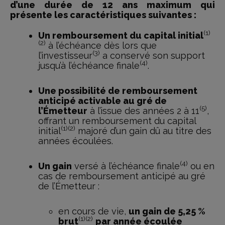
d’une durée de 12 ans maximum qui
présente les caractéristiques suivantes :
(1)
Un remboursement du capital initial
(2)
à l’échéance dès lors que
(3)
l’investisseur
a conservé son support
(4)
jusqu’à l’échéance finale
.
Une possibilité de remboursement
anticipé activable au gré de
(5)
l’Émetteur
à l’issue des années 2 à 11
,
offrant un remboursement du capital
(1)(2)
initial
majoré d’un gain dû au titre des
années écoulées.
(4)
Un gain
versé à l’échéance finale
ou en
cas de remboursement anticipé au gré
de l’Émetteur :
en cours de vie,
un gain de 5,25 %
(1)(2)
brut
par année écoulée