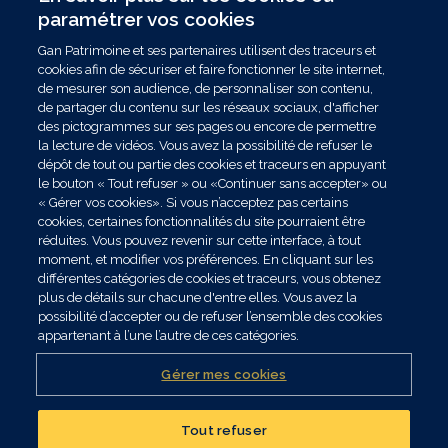
paramétrer vos cookies
(6) L’investissement sur ce support étant
recommandé sur une durée de 12 ans, une
Gan Patrimoine et ses partenaires utilisent des traceurs et
cookies afin de sécuriser et faire fonctionner le site internet,
pénalité de 3,50 % du montant désinvesti est
de mesurer son audience, de personnaliser son contenu,
applicable pour toute sortie anticipée (hors
de partager du contenu sur les réseaux sociaux, d'afficher
dénouement du contrat par rachat total ou
des pictogrammes sur ses pages ou encore de permettre
décès) avant son échéance.
la lecture de vidéos. Vous avez la possibilité de refuser le
dépôt de tout ou partie des cookies et traceurs en appuyant
le bouton « Tout refuser » ou «Continuer sans accepter» ou
L’Assureur Groupama Gan Vie s’engage sur le
« Gérer vos cookies». Si vous n’acceptez pas certains
cookies, certaines fonctionnalités du site pourraient être
nombre d’unités de compte et non sur leur
réduites. Vous pouvez revenir sur cette interface, à tout
valeur. Tant en cours de vie du support qu’à
moment, et modifier vos préférences. En cliquant sur les
son échéance finale, le 29 octobre 2037, la
différentes catégories de cookies et traceurs, vous obtenez
valeur de l’unité de compte n’est pas
plus de détails sur chacune d'entre elles. Vous avez la
garantie mais est sujette à des fluctuations
possibilité d’accepter ou de refuser l’ensemble des cookies
à la hausse comme à la baisse dépendant en
appartenant à l’une l’autre de ces catégories.
particulier de l’évolution des marchés
financiers
Gérer mes cookies
Tout refuser
Réalisez un bilan