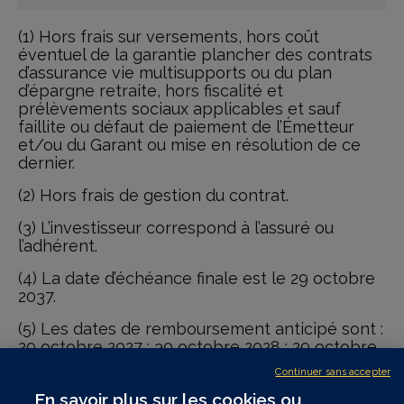
(1) Hors frais sur versements, hors coût
éventuel de la garantie plancher des contrats
d’assurance vie multisupports ou du plan
d’épargne retraite, hors fiscalité et
prélèvements sociaux applicables et sauf
faillite ou défaut de paiement de l’Émetteur
et/ou du Garant ou mise en résolution de ce
dernier.
(2) Hors frais de gestion du contrat.
(3) L’investisseur correspond à l’assuré ou
l’adhérent.
(4) La date d’échéance finale est le 29 octobre
2037.
(5) Les dates de remboursement anticipé sont :
29 octobre 2027 ; 30 octobre 2028 ; 29 octobre
2029 ; 29 octobre 2030 ; 29 octobre 2031 ;
Continuer sans accepter
29 octobre 2032 ; 28 octobre 2033 ; 30 octobre
En savoir plus sur les cookies ou
2034 ; 29 octobre 2035 ; 29 octobre 2036.