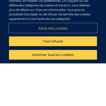
moment, et modifier vos préférences. En cliquant sur les
différentes catégories de cookies et traceurs, vous obtenez
plus de détails sur chacune d'entre elles. Vous avez la
possibilité d’accepter ou de refuser l’ensemble des cookies
appartenant à l’une l’autre de ces catégories.
Gérer mes cookies
Tout refuser
Réalisez un bilan
patrimonial
VOS PROJETS
Autoriser tous les cookies
CONTACTER UN CONSEILLER
Constituer mon patrimoine
Optimiser ma fiscalité
Préparer ma retraite
Me protéger, moi et mes proches
Anticiper le financement de mes obsèques
Optimiser la transmission de mon patrimoine
Assurer mon prêt immobilier
NOS SOLUTIONS