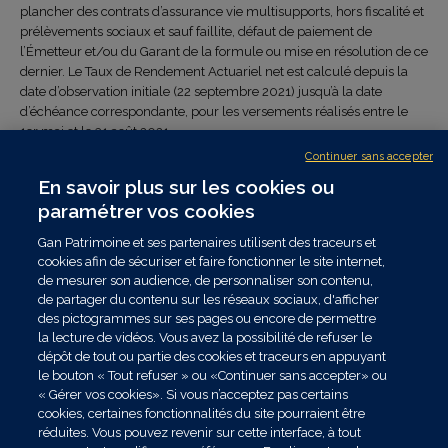
plancher des contrats d’assurance vie multisupports, hors fiscalité et
prélèvements sociaux et sauf faillite, défaut de paiement de
l’Émetteur et/ou du Garant de la formule ou mise en résolution de ce
dernier. Le Taux de Rendement Actuariel net est calculé depuis la
date d’observation initiale (22 septembre 2021) jusqu’à la date
d’échéance correspondante, pour les versements réalisés entre le
1er mai et le 31 août 2021.
(2) Hors frais de gestion du contrat.
Continuer sans accepter
(3) La date d’échéance finale est le 15 octobre 2029.
En savoir plus sur les cookies ou
(4) La baisse de l’indice est l’écart entre son niveau initial, observé à la
paramétrer vos cookies
date d’observation initiale (22 septembre 2021), et son niveau à la
date d’observation finale (14 septembre 2029), exprimée en
Gan Patrimoine et ses partenaires utilisent des traceurs et
pourcentage de son niveau initial.
cookies afin de sécuriser et faire fonctionner le site internet,
(5) Les dates d’observation annuelle sont : 15 septembre 2022 (année
de mesurer son audience, de personnaliser son contenu,
1), 15 septembre 2023 (année 2), 16 septembre 2024 (année 3), 15
de partager du contenu sur les réseaux sociaux, d'afficher
septembre 2025 (année 4), 15 septembre 2026 (année 5), 15
des pictogrammes sur ses pages ou encore de permettre
septembre 2027 (année 6), 15 septembre 2028 (année 7) et la date
la lecture de vidéos. Vous avez la possibilité de refuser le
d’observation finale est le 14 septembre 2029 (année 8).
dépôt de tout ou partie des cookies et traceurs en appuyant
(6) L’investissement sur ce support étant recommandé sur une
le bouton « Tout refuser » ou «Continuer sans accepter» ou
durée de 8 ans, une pénalité de 3,50% du montant désinvesti est
« Gérer vos cookies». Si vous n’acceptez pas certains
applicable pour toute sortie anticipée (hors dénouement du contrat
cookies, certaines fonctionnalités du site pourraient être
par rachat total ou décès) avant son échéance.
réduites. Vous pouvez revenir sur cette interface, à tout