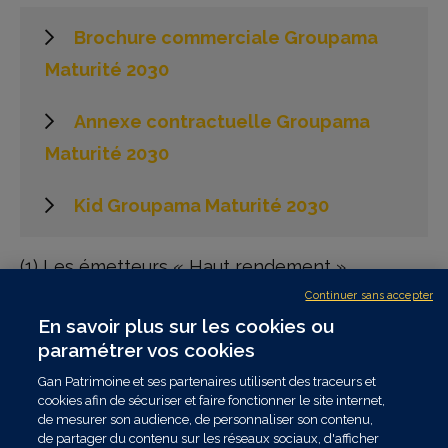
Brochure commerciale Groupama
Maturité 2030
Annexe contractuelle Groupama
Maturité 2030
Kid Groupama Maturité 2030
(1) Les émetteurs « Haut rendement »
(spéculatif) correspondent aux émetteurs de
Continuer sans accepter
moindre qualité de crédit, les émetteurs de
En savoir plus sur les cookies ou
meilleure qualité étant classés qualité «
Investment Grade » (investissement) : voir
paramétrer vos cookies
définitions en page 6.
Gan Patrimoine et ses partenaires utilisent des traceurs et
(2) Durant les 5 ans et 8 mois de vie du fonds,
cookies afin de sécuriser et faire fonctionner le site internet,
c’est-à-dire jusqu’à la Date d’Échéance (20
de mesurer son audience, de personnaliser son contenu,
septembre 2030).
de partager du contenu sur les réseaux sociaux, d'afficher
(3) Hors événement de crédit affectant un ou