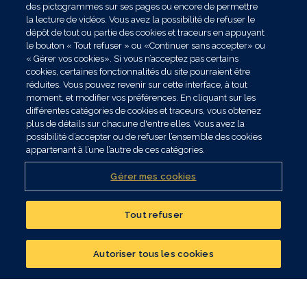
des pictogrammes sur ses pages ou encore de permettre
plusieurs émetteurs (voir définition en page 6).
la lecture de vidéos. Vous avez la possibilité de refuser le
Le risque de perte en capital peut être total.
dépôt de tout ou partie des cookies et traceurs en appuyant
(4) Le fonds a une durée de vie de 5 ans et 8
le bouton « Tout refuser » ou «Continuer sans accepter» ou
mois, avec date d’échéance définie (voir
« Gérer vos cookies». Si vous n’acceptez pas certains
définition en page 6).
cookies, certaines fonctionnalités du site pourraient être
(5) L’investissement sur ce support étant
réduites. Vous pouvez revenir sur cette interface, à tout
recommandé sur une durée de 5 ans et 8 mois,
moment, et modifier vos préférences. En cliquant sur les
une pénalité de 3,50 % du montant désinvesti
différentes catégories de cookies et traceurs, vous obtenez
est applicable pour toute sortie anticipée (hors
plus de détails sur chacune d'entre elles. Vous avez la
dénouement du contrat par rachat total ou
possibilité d’accepter ou de refuser l’ensemble des cookies
décès) avant son échéance.
appartenant à l’une l’autre de ces catégories.
(6) À l’échéance du fonds, nets de frais de
gestion du fonds (hors frais de contrat)
Gérer mes cookies
Les performances passées ne préjugent pas
des performances futures.
Tout refuser
Réalisez un bilan
patrimonial
Autoriser tous les cookies
CONTACTER UN CONSEILLER